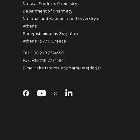
Natural Products Chemistry
Department of Pharmacy
National and Kapodistrian University of
Athens
Panepistimiopolis Zografou
Athens 15771, Greece
Tel.: +30 210 7274598
Fax: +30 210 7274594
E-mail: skaltsounis[at]pharm.uoa[dot]gr