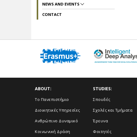
NEWS AND EVENTS
CONTACT
ABOUT:
STUDIES:
Το Πανεπιστήμιο
Σπουδές
Διοικητικές Υπηρεσίες
Σχολές και Τμήματα
Ανθρώπινο Δυναμικό
Έρευνα
Κοινωνική Δράση
Φοιτητές