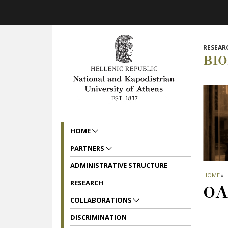
Skip to main navigation
Skip to main content
Skip to page footer
RESEAR
BI
HOME
PARTNERS
ADMINISTRATIVE STRUCTURE
HOME
»
RESEARCH
ΟΛ
COLLABORATIONS
DISCRIMINATION