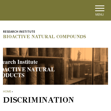
Skip to main navigation
Skip to main content
Skip to page footer
MENU
RESEARCH INSTITUTE
BIOACTIVE NATURAL COMPOUNDS
HOME
»
DISCRIMINATION