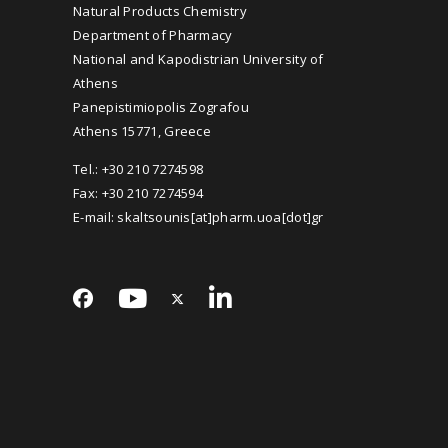
Natural Products Chemistry
Department of Pharmacy
National and Kapodistrian University of
Athens
Panepistimiopolis Zografou
Athens 15771, Greece
Tel.: +30 210 7274598
Fax: +30 210 7274594
E-mail: skaltsounis[at]pharm.uoa[dot]gr