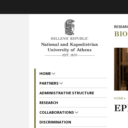
Skip to main navigation
Skip to main content
Skip to page footer
RESEAR
BI
HOME
PARTNERS
ADMINISTRATIVE STRUCTURE
HOME
»
RESEARCH
ΕΡ
COLLABORATIONS
DISCRIMINATION